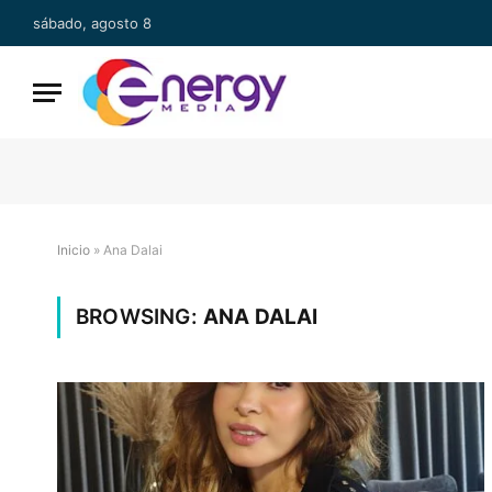
sábado, agosto 8
Inicio
»
Ana Dalai
BROWSING:
ANA DALAI