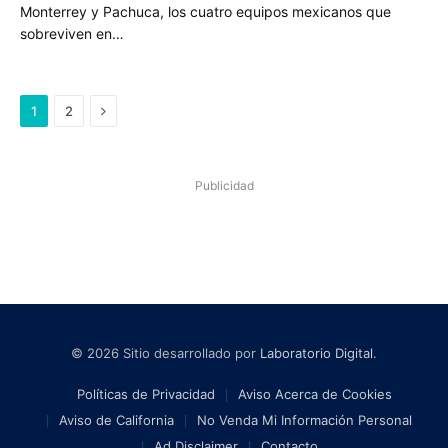
Monterrey y Pachuca, los cuatro equipos mexicanos que
sobreviven en…
Next
1
2
Publicidad
© 2026 Sitio desarrollado por
Laboratorio Digital
.
Políticas de Privacidad
Aviso Acerca de Cookies
Aviso de California
No Venda Mi Información Personal
Ad Disclaimer
Contacto