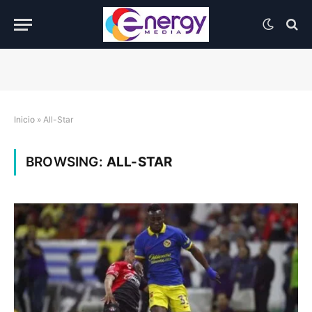
Inicio
»
All-Star
BROWSING:
ALL-STAR