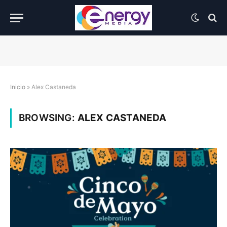
Inicio
»
Alex Castaneda
BROWSING:
ALEX CASTANEDA