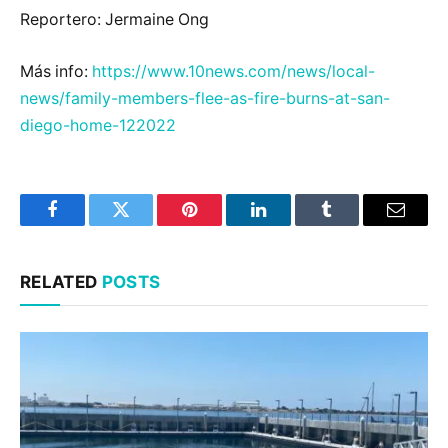
Reportero: Jermaine Ong
Más info:
https://www.10news.com/news/local-
news/family-members-flee-as-fire-burns-at-san-
diego-home-122022
Facebook
Twitter
Pinterest
LinkedIn
Tumblr
Email
RELATED
POSTS