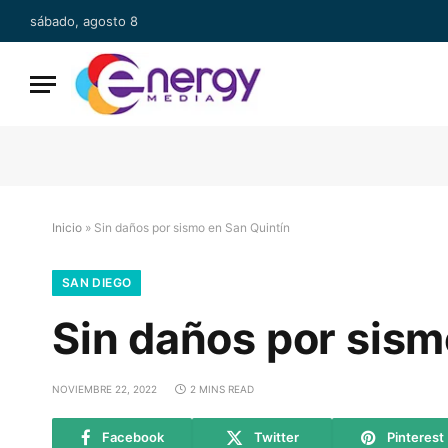
sábado, agosto 8
Inicio
»
Sin daños por sismo en San Quintín
SAN DIEGO
Sin daños por sism
NOVIEMBRE 22, 2022
2 MINS READ
Facebook
Twitter
Pinterest