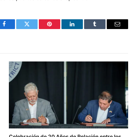
Facebook
Twitter
Pinterest
LinkedIn
Tumblr
Email
Celebración de 20 Años de Relación entre los