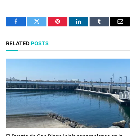
Facebook
Twitter
Pinterest
LinkedIn
Tumblr
Email
RELATED
POSTS