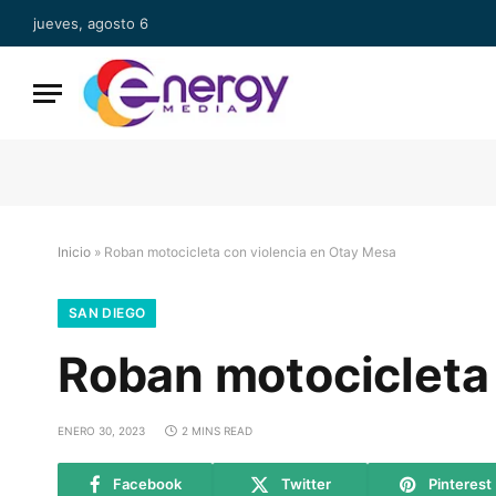
jueves, agosto 6
Inicio
»
Roban motocicleta con violencia en Otay Mesa
SAN DIEGO
Roban motocicleta
ENERO 30, 2023
2 MINS READ
Facebook
Twitter
Pinterest