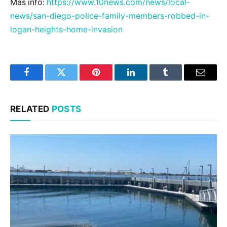
Más info:
https://www.10news.com/news/local-
news/san-diego-police-family-members-robbed-in-
logan-heights-home-invasion
Facebook
Twitter
Pinterest
LinkedIn
Tumblr
Email
RELATED
POSTS