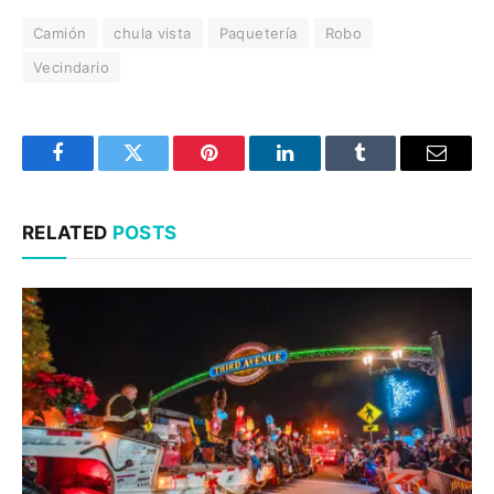
Camión
chula vista
Paquetería
Robo
Vecindario
Facebook
Twitter
Pinterest
LinkedIn
Tumblr
Email
RELATED
POSTS