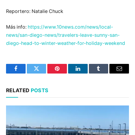
Reportero: Natalie Chuck
Más info:
https://www.10news.com/news/local-
news/san-diego-news/travelers-leave-sunny-san-
diego-head-to-winter-weather-for-holiday-weekend
Facebook
Twitter
Pinterest
LinkedIn
Tumblr
Email
RELATED
POSTS