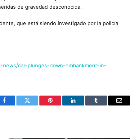
 heridas de gravedad desconocida.
dente, que está siendo investigado por la policía
al-news/car-plunges-down-embankment-in-
Facebook
Twitter
Pinterest
LinkedIn
Tumblr
Email