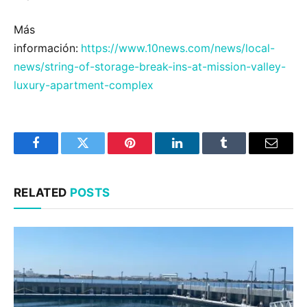
Más
información:
https://www.10news.com/news/local-
news/string-of-storage-break-ins-at-mission-valley-
luxury-apartment-complex
Facebook
Twitter
Pinterest
LinkedIn
Tumblr
Email
RELATED
POSTS