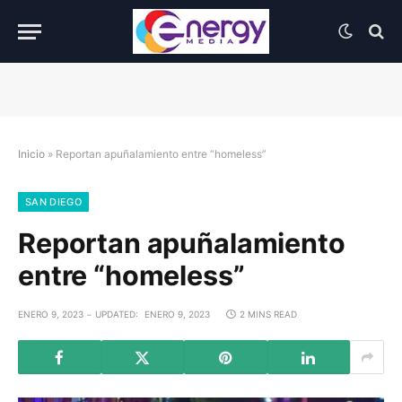
Inicio
»
Reportan apuñalamiento entre “homeless”
SAN DIEGO
Reportan apuñalamiento
entre “homeless”
ENERO 9, 2023
UPDATED:
ENERO 9, 2023
2 MINS READ