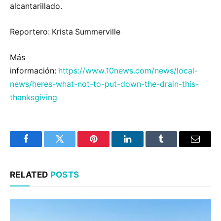
alcantarillado.
Reportero: Krista Summerville
Más
información:
https://www.10news.com/news/local-
news/heres-what-not-to-put-down-the-drain-this-
thanksgiving
Facebook
Twitter
Pinterest
LinkedIn
Tumblr
Email
RELATED
POSTS