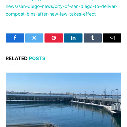
news/san-diego-news/city-of-san-diego-to-deliver-
compost-bins-after-new-law-takes-effect
Facebook
Twitter
Pinterest
LinkedIn
Tumblr
Email
RELATED
POSTS