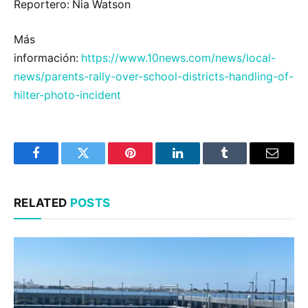
Reportero: Nia Watson
Más
información:
https://www.10news.com/news/local-
news/parents-rally-over-school-districts-handling-of-
hilter-photo-incident
Facebook
Twitter
Pinterest
LinkedIn
Tumblr
Email
RELATED
POSTS