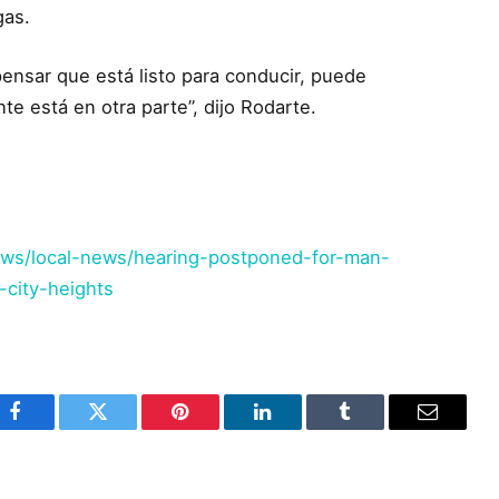
gas.
ensar que está listo para conducir, puede
e está en otra parte”, dijo Rodarte.
ws/local-news/hearing-postponed-for-man-
-city-heights
Facebook
Twitter
Pinterest
LinkedIn
Tumblr
Email