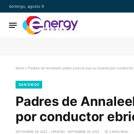
domingo, agosto 9
Inicio
»
Padres de Annaleeh piden justicia tras su muerte por conductor
SAN DIEGO
Padres de Annaleeh
por conductor ebri
SEPTIEMBRE 29, 2022
UPDATED:
SEPTIEMBRE 29, 2022
2 MINS READ