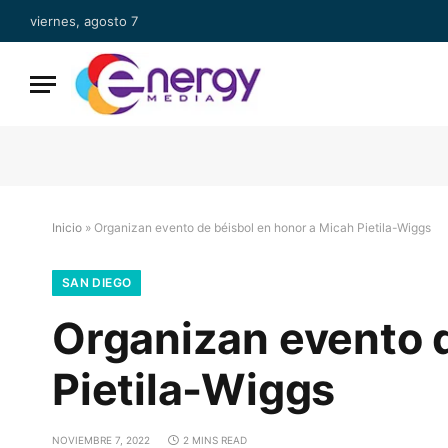
viernes, agosto 7
Inicio
»
Organizan evento de béisbol en honor a Micah Pietila-Wiggs
SAN DIEGO
Organizan evento d
Pietila-Wiggs
NOVIEMBRE 7, 2022
2 MINS READ