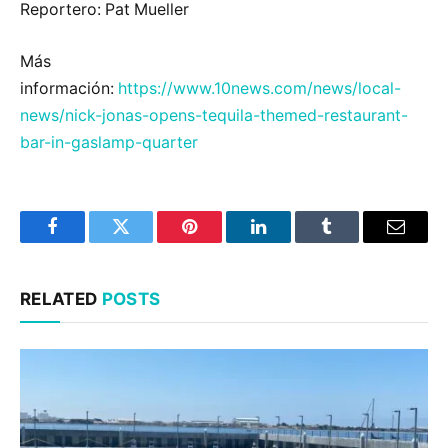
Reportero: Pat Mueller
Más
información:
https://www.10news.com/news/local-
news/nick-jonas-opens-tequila-themed-restaurant-
bar-in-gaslamp-quarter
Facebook
Twitter
Pinterest
LinkedIn
Tumblr
Email
RELATED
POSTS