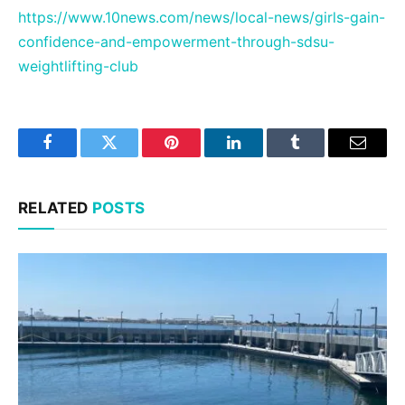
https://www.10news.com/news/local-news/girls-gain-
confidence-and-empowerment-through-sdsu-
weightlifting-club
Facebook
Twitter
Pinterest
LinkedIn
Tumblr
Email
RELATED
POSTS