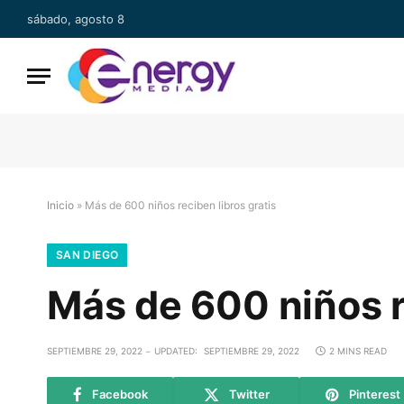
sábado, agosto 8
Inicio
»
Más de 600 niños reciben libros gratis
SAN DIEGO
Más de 600 niños r
SEPTIEMBRE 29, 2022
UPDATED:
SEPTIEMBRE 29, 2022
2 MINS READ
Facebook
Twitter
Pinterest