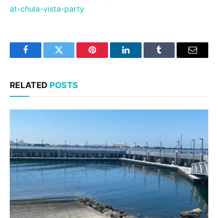
at-chula-vista-party
Facebook
Twitter
Pinterest
LinkedIn
Tumblr
Email
RELATED
POSTS