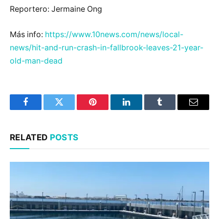
Reportero: Jermaine Ong
Más info:
https://www.10news.com/news/local-
news/hit-and-run-crash-in-fallbrook-leaves-21-year-
old-man-dead
Facebook
Twitter
Pinterest
LinkedIn
Tumblr
Email
RELATED
POSTS