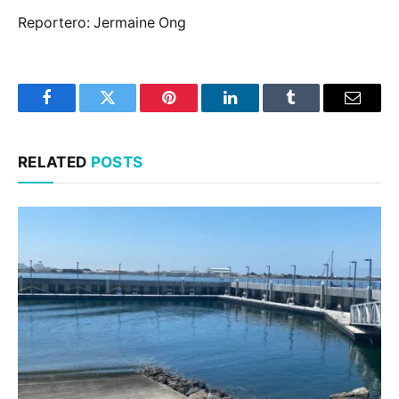
Reportero: Jermaine Ong
Facebook
Twitter
Pinterest
LinkedIn
Tumblr
Email
RELATED
POSTS