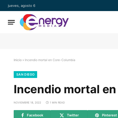
jueves, agosto 6
Inicio
»
Incendio mortal en Core-Columbia
SAN DIEGO
Incendio mortal e
NOVIEMBRE 18, 2022
1 MIN READ
Facebook
Twitter
Pinterest