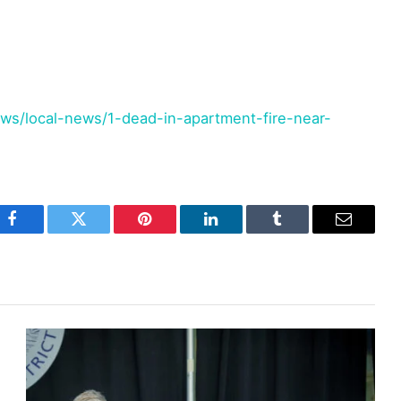
s/local-news/1-dead-in-apartment-fire-near-
Facebook
Twitter
Pinterest
LinkedIn
Tumblr
Email