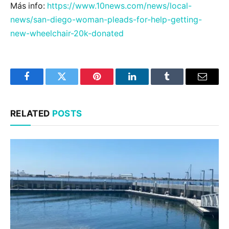
Más info:
https://www.10news.com/news/local-
news/san-diego-woman-pleads-for-help-getting-
new-wheelchair-20k-donated
Facebook
Twitter
Pinterest
LinkedIn
Tumblr
Email
RELATED
POSTS