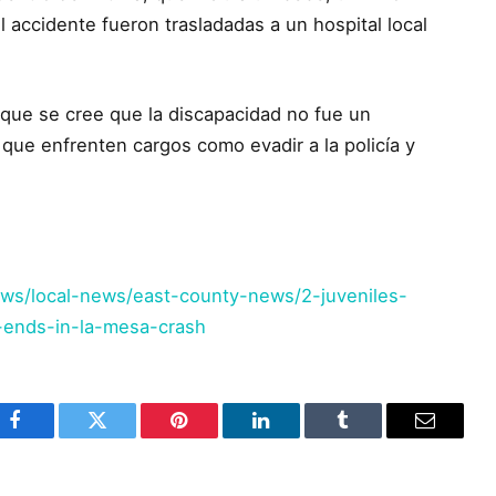
 accidente fueron trasladadas a un hospital local
ue se cree que la discapacidad no fue un
 que enfrenten cargos como evadir a la policía y
ws/local-news/east-county-news/2-juveniles-
r-ends-in-la-mesa-crash
Facebook
Twitter
Pinterest
LinkedIn
Tumblr
Email