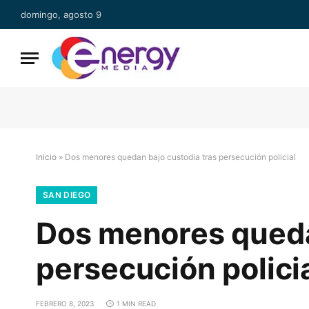
domingo, agosto 9
Inicio
»
Dos menores quedan bajo custodia tras persecución policial
SAN DIEGO
Dos menores queda
persecución polici
FEBRERO 8, 2023
1 MIN READ