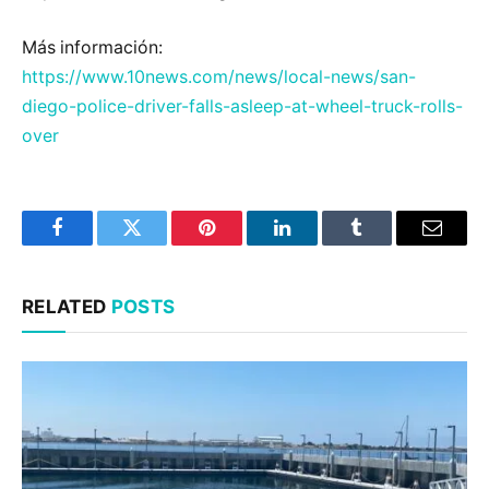
Más información:
https://www.10news.com/news/local-news/san-
diego-police-driver-falls-asleep-at-wheel-truck-rolls-
over
Facebook
Twitter
Pinterest
LinkedIn
Tumblr
Email
RELATED
POSTS