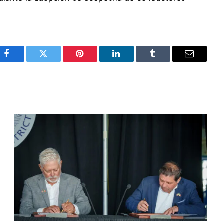
Facebook
Twitter
Pinterest
LinkedIn
Tumblr
Email