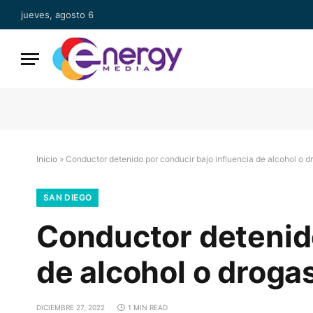
jueves, agosto 6
Inicio
»
Conductor detenido por conducir bajo influencia de alcohol o d
SAN DIEGO
Conductor detenido
de alcohol o droga
DICIEMBRE 27, 2022
1 MIN READ