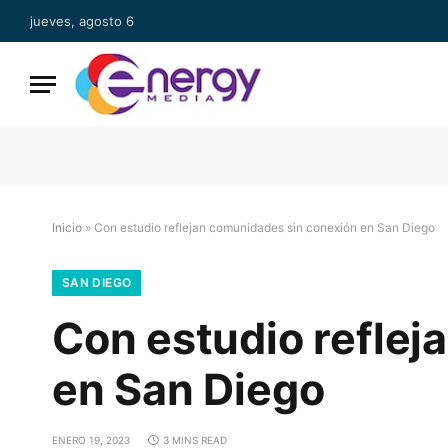
jueves, agosto 6
Inicio
»
Con estudio reflejan comunidades sin conexión en San Diego
SAN DIEGO
Con estudio reflej
en San Diego
ENERO 19, 2023
3 MINS READ