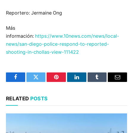
Reportero: Jermaine Ong
Más
información:
https://www.10news.com/news/local-
news/san-diego-police-respond-to-reported-
shooting-in-chollas-view-111422
Facebook
Twitter
Pinterest
LinkedIn
Tumblr
Email
RELATED
POSTS