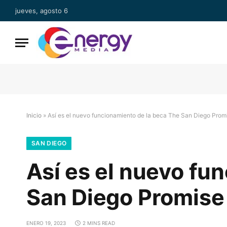
jueves, agosto 6
Inicio
»
Así es el nuevo funcionamiento de la beca The San Diego Prom
SAN DIEGO
Así es el nuevo fu
San Diego Promise
ENERO 19, 2023
2 MINS READ