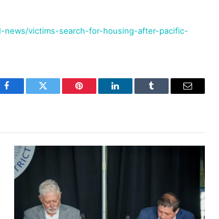
news/victims-search-for-housing-after-pacific-
Facebook
Twitter
Pinterest
LinkedIn
Tumblr
Email