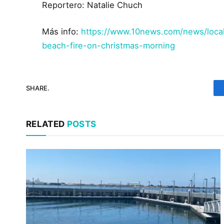
Reportero: Natalie Chuch
Más info:
https://www.10news.com/news/local-
beach-fire-on-christmas-morning
SHARE.
RELATED
POSTS