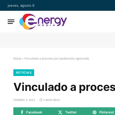
jueves, agosto 6
Inicio
»
Vinculado a proceso por pederastia agravada
NOTICIAS
Vinculado a proces
FEBRERO 3, 2023
2 MINS READ
Facebook
Twitter
Pinterest