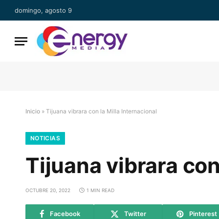
domingo, agosto 9
Inicio
»
Tijuana vibrara con la Milla Internacional
NOTICIAS
Tijuana vibrara con
OCTUBRE 20, 2022
1 MIN READ
Facebook
Twitter
Pinterest