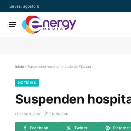
jueves, agosto 6
Inicio
»
Suspenden hospital privado de Tijuana
NOTICIAS
Suspenden hospital
FEBRERO 9, 2023
2 MINS READ
Facebook
Twitter
Pinterest