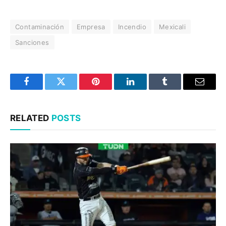
Contaminación
Empresa
Incendio
Mexicali
Sanciones
Facebook
Twitter
Pinterest
LinkedIn
Tumblr
Email
RELATED
POSTS