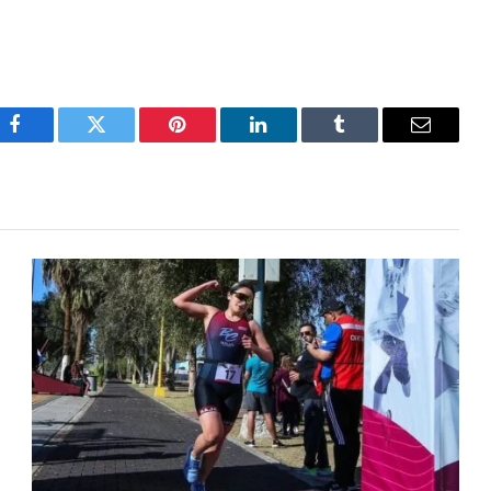
Facebook
Twitter
Pinterest
LinkedIn
Tumblr
Email