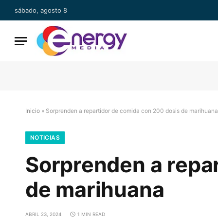
sábado, agosto 8
Inicio
»
Sorprenden a repartidor de comida con 200 dosis de marihuana
NOTICIAS
Sorprenden a repar
de marihuana
ABRIL 23, 2024
1 MIN READ