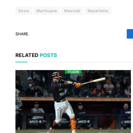
Dosis
Marihuana
Mexicali
Repartidos
SHARE.
RELATED
POSTS