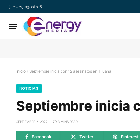
jueves, agosto 6
Inicio
»
Septiembre inicia con 12 asesinatos en Tijuana
NOTICIAS
Septiembre inicia 
SEPTIEMBRE 2, 2022
3 MINS READ
Facebook
Twitter
Pinterest