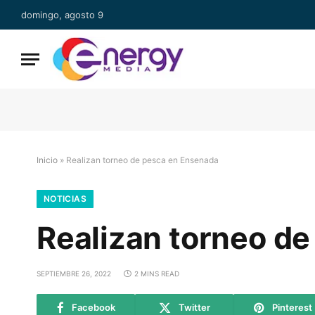
domingo, agosto 9
Inicio
»
Realizan torneo de pesca en Ensenada
NOTICIAS
Realizan torneo d
SEPTIEMBRE 26, 2022
2 MINS READ
Facebook
Twitter
Pinterest