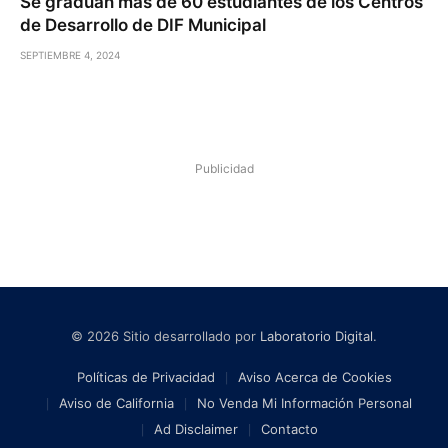
Se gradúan más de 60 estudiantes de los Centros
de Desarrollo de DIF Municipal
SEPTIEMBRE 4, 2024
Publicidad
© 2026 Sitio desarrollado por
Laboratorio Digital
.
Políticas de Privacidad
Aviso Acerca de Cookies
Aviso de California
No Venda Mi Información Personal
Ad Disclaimer
Contacto