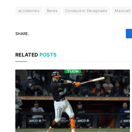
accidentes
Bares
Conductor Designado
Mexicali
SHARE.
RELATED
POSTS