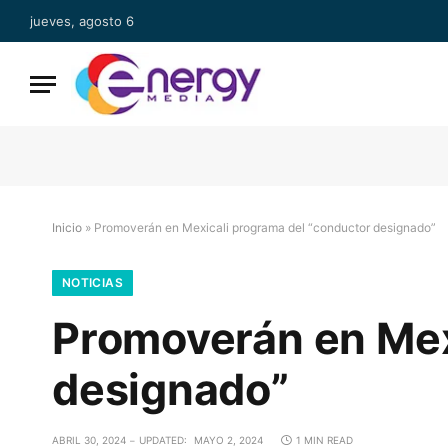
jueves, agosto 6
Inicio
»
Promoverán en Mexicali programa del “conductor designado”
NOTICIAS
Promoverán en Mex
designado”
ABRIL 30, 2024
UPDATED:
MAYO 2, 2024
1 MIN READ