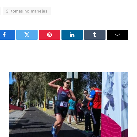
Si tomas no manejes
Facebook
Twitter
Pinterest
LinkedIn
Tumblr
Email