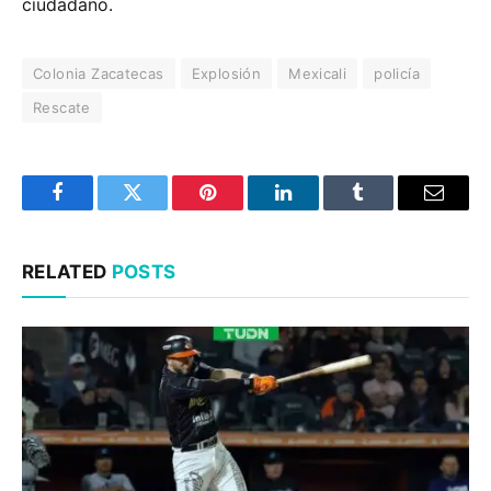
ciudadano.
Colonia Zacatecas
Explosión
Mexicali
policía
Rescate
Facebook
Twitter
Pinterest
LinkedIn
Tumblr
Email
RELATED
POSTS