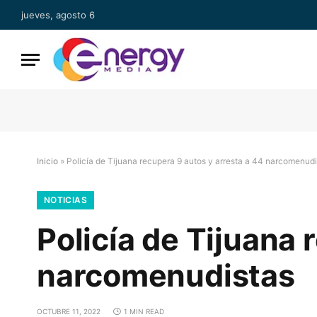
jueves, agosto 6
Inicio
»
Policía de Tijuana recupera 9 autos y arresta a 44 narcomenud
NOTICIAS
Policía de Tijuana 
narcomenudistas
OCTUBRE 11, 2022
1 MIN READ