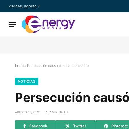
viernes, agosto 7
Inicio
»
Persecución causó pánico en Rosarito
NOTICIAS
Persecución causó
AGOSTO 15, 2022
2 MINS READ
Facebook
Twitter
Pinterest