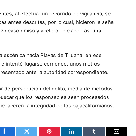
ntes, al efectuar un recorrido de vigilancia, se
as antes descritas, por lo cual, hicieron la señal
izo caso omiso y aceleró, iniciando así una
ra escénica hacia Playas de Tijuana, en ese
o e intentó fugarse corriendo, unos metros
presentado ante la autoridad correspondiente.
bor de persecución del delito, mediante métodos
 buscar que los responsables sean procesados
ue laceren la integridad de los bajacalifornianos.
Facebook
Twitter
Pinterest
LinkedIn
Tumblr
Email