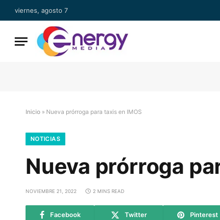
viernes, agosto 7
Inicio
»
Nueva prórroga para taxis en IMOS
NOTICIAS
Nueva prórroga par
NOVIEMBRE 21, 2022
2 MINS READ
Facebook
Twitter
Pinterest