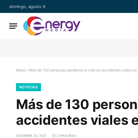
domingo, agosto 9
Inicio
»
Más de 130 personas perdieron la vida en accidentes viales en
NOTICIAS
Más de 130 persona
accidentes viales 
DICIEMBRE 20, 2022
2 MINS READ