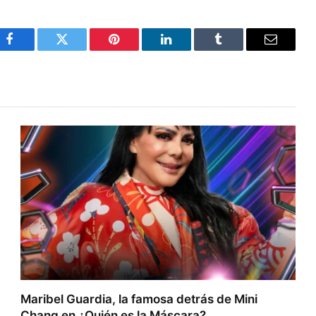
Facebook
Twitter
Pinterest
LinkedIn
Tumblr
Email
Maribel Guardia, la famosa detrás de Mini
Chang en ¿Quién es la Máscara?