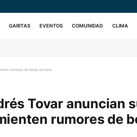
GARITAS
EVENTOS
COMUNIDAD
CLIMA
enten rumores de boda secreta
drés Tovar anuncian 
mienten rumores de b