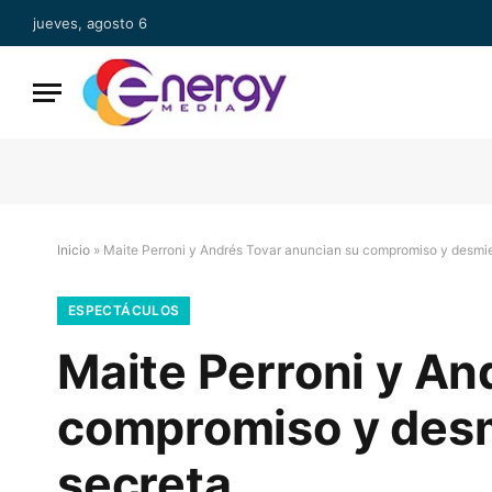
jueves, agosto 6
Inicio
»
Maite Perroni y Andrés Tovar anuncian su compromiso y desmi
ESPECTÁCULOS
Maite Perroni y An
compromiso y des
secreta