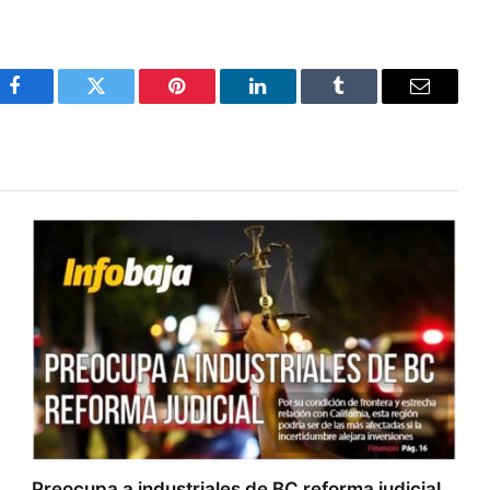
Facebook
Twitter
Pinterest
LinkedIn
Tumblr
Email
Preocupa a industriales de BC reforma judicial