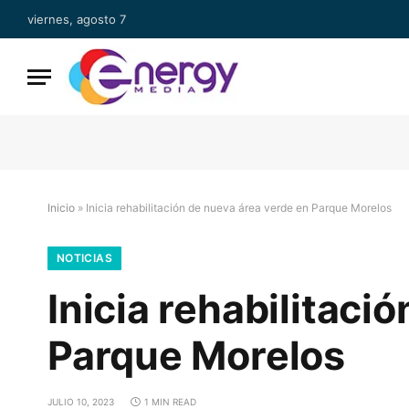
viernes, agosto 7
Inicio
»
Inicia rehabilitación de nueva área verde en Parque Morelos
NOTICIAS
Inicia rehabilitaci
Parque Morelos
JULIO 10, 2023
1 MIN READ